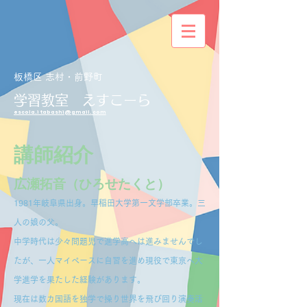
板橋区 志村・前野町
学習教室
えすこーら
escola.itabashi@gmail.com
講師紹介
広瀬拓音（ひろせたくと）
1981年岐阜県出身。早稲田大学第一文学部卒業。三
人の娘の父。
中学時代は少々問題児で進学高へは進みませんでし
たが、一人マイペースに自習を進め現役で東京へ大
学進学を果たした経験があります。
現在は数カ国語を独学で操り世界を飛び回り演奏活